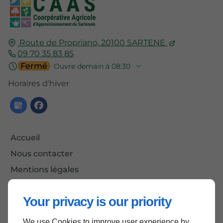
Route de Propriano,
20100
SARTENE
09 70 35 83 85
Fermé
⋅ Ouvre demain à 08:30
Horaires d'hiver
Accueil
Nous contacter
Mentions légales
Plan du site
Your privacy is our priority
We use Cookies to improve user experience by