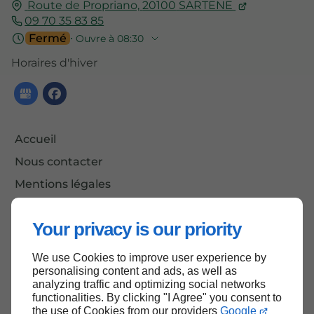
Route de Propriano,
20100
SARTENE
09 70 35 83 85
Fermé
⋅ Ouvre à 08:30
Horaires d'hiver
Accueil
Nous contacter
Mentions légales
Plan du site
Your privacy is our priority
We use Cookies to improve user experience by
Haut de page
personalising content and ads, as well as
analyzing traffic and optimizing social networks
functionalities. By clicking "I Agree" you consent to
the use of Cookies from our providers
Google