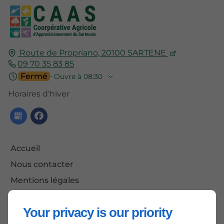
Route de Propriano,
20100
SARTENE
09 70 35 83 85
Fermé
⋅ Ouvre à 08:30
Horaires d'hiver
Accueil
Nous contacter
Mentions légales
Plan du site
Your privacy is our priority