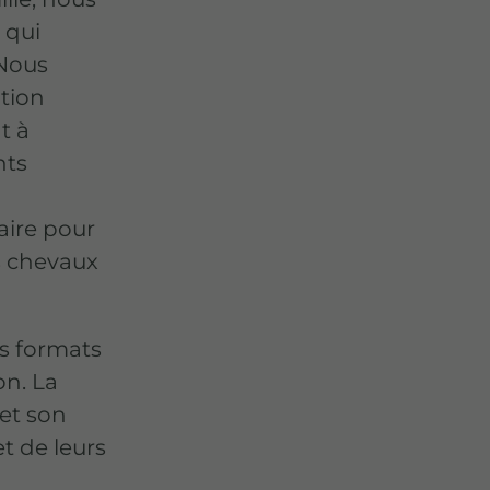
 qui
 Nous
tion
t à
nts
n
aire pour
es chevaux
ts formats
on. La
et son
t de leurs