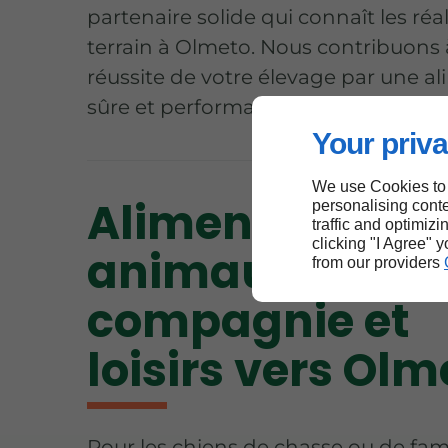
partenaire solide qui connaît les réa
terrain à Olmeto. Nous contribuons 
réussite de votre élevage par une a
sûre et performante.
Your priva
We use Cookies to
Aliments pour
personalising conte
traffic and optimizi
clicking "I Agree" 
animaux de
from our providers
compagnie et
loisirs vers Olm
Pour les chiens de chasse ou de fami