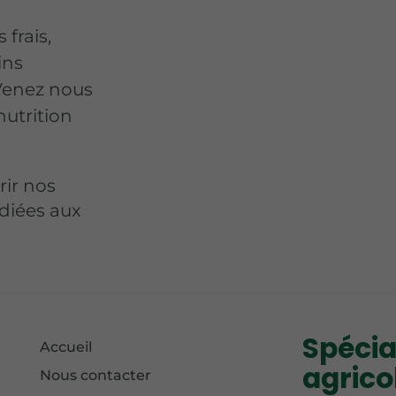
frais,
ins
Venez nous
nutrition
ir nos
diées aux
Spécia
Accueil
agricol
Nous contacter