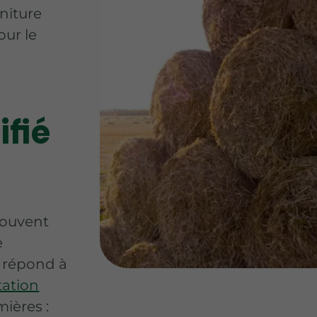
niture
our le
ifié
souvent
e
e répond à
tation
ières :