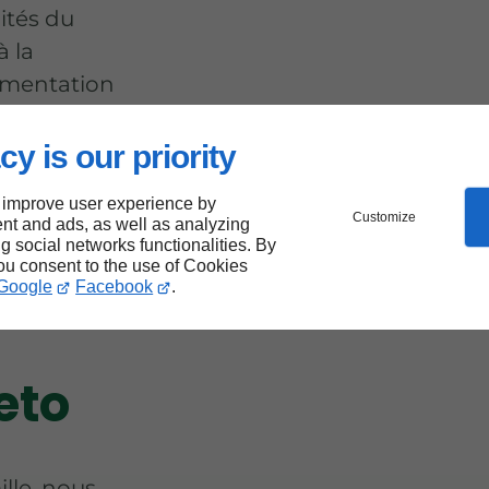
lités du
à la
limentation
cy is our priority
 improve user experience by
Customize
nt and ads, as well as analyzing
ng social networks functionalities. By
you consent to the use of Cookies
Google
Facebook
.
eto
lle, nous