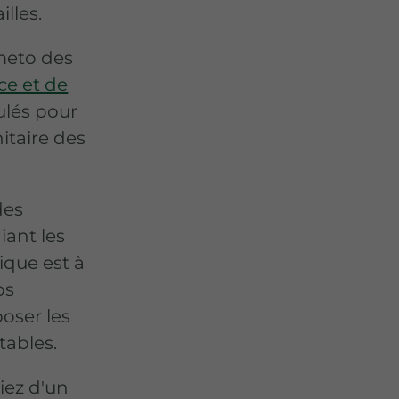
illes.
meto des
ce et de
ulés pour
itaire des
des
iant les
ique est à
os
oser les
tables.
iez d'un